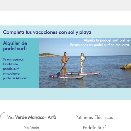
Completa tus vacaciones con sol y playa
Alquila tu paddel surf online
Alquiler de
Excursiones en padel surf en Mallorca
padel surf:
Te entregamos
la tabla de
paddle surf
en cualquier
punto de Mallorca
Vía
Verde Manacor Artà
Patinetes Eléctricos
Paddle Surf
Vía Verde