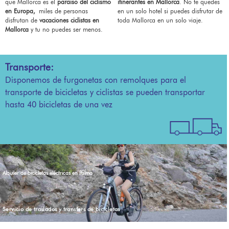
que Mallorca es el
paraiso del ciclismo
itinerantes en Mallorca
. No te quedes
en Europa,
miles de personas
en un solo hotel si puedes disfrutar de
disfrutan de
vacaciones ciclistas en
toda Mallorca en un solo viaje.
Mallorca
y tu no puedes ser menos.
Transporte:
Disponemos de furgonetas con remolques
para el
transporte de bicicletas y ciclistas se pueden transportar
hasta 40 bicicletas de una vez
Alquiler de bicicletas eléctricas en Palma
Servicio de traslados y transfers de bicicletas