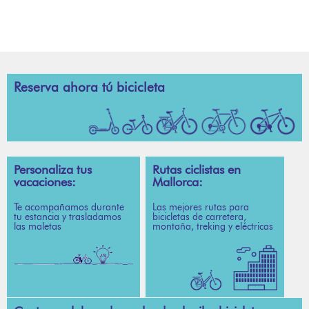
Reserva ahora tú bicicleta
Personaliza tus
Rutas ciclistas en
vacaciones:
Mallorca:
Te acompañamos durante
Las mejores rutas para
tu estancia y trasladamos
bicicletas de carretera,
las maletas
montaña, treking y eléctricas