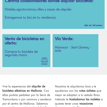
Centros colaboradores donde alquilar bicicletas:
Hoteles,agroturismos,villas y casas de alquiler.
Entregamos tu bici en tu residencia
Más de 140 centros
Venta de bicicletas en
Vía Verde:
oferta:
Manacor - Sant Llorenç -
Artà
Compra tu bicicleta de
segunda mano
Vive la experiencia del
alquiler de
Nosotros te alquilamos bicis y te
bicicletas eléctricas en Mallorca
. Con
ayudamos con las
rutas ciclistas
que
ellas podrás pedalear por la Serra de
mejor se adaptan a tu estado físico.
Tramuntana o por caminos y senderos
Además te
trasladamos las maletas
si
por el centro de Mallorca. Sabemos
quieres tener unas
vacaciones