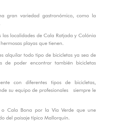
una gran variedad gastronómico, como la
.
las localidades de
Cala Ratjada
y Colónia
 hermosas playas que tienen.
es alquilar todo tipo de
bicicletas ya sea de
más de poder encontrar
también
bicicletas
nte con diferentes tipos de bicicletas,
de su equipo de profesionales siempre le
a o Cala Bona
por la
Vía Verde
que une
o del paisaje típico Mallorquín.