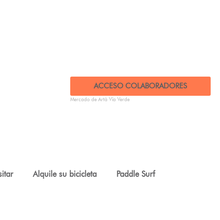
ACCESO COLABORADORES
Mercado de Artà Vía Verde
sitar
Alquile su bicicleta
Paddle Surf