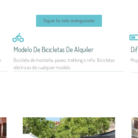
Sigue la ruta autoguiada
Modelo De Bicicletas De Alquiler
Dif
n
Bicicleta de montaña, paseo, trekking o niño. Bicicletas
Muy 
eléctricas de cualquier modelo.