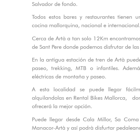
Salvador de fondo.
Todos estos bares y restaurantes tienen 
cocina mallorquina, nacional e internacional
Cerca de
Artà
a tan solo 12Km encontramos 
de Sant Pere donde podemos disfrutar de las
En la antigua estación de tren de Artà pued
paseo, trekking, MTB o infantiles. Ade
eléctricas
de montaña y paseo.
A esta localidad se puede llegar fácilme
alquilandolas en
Rental Bikes Mallorca,
don
ofrecerá la mejor opción.
Puede llegar desde
Cala Millor, Sa Com
Manacor-Artà
y así podrà disfurtar pedaleand