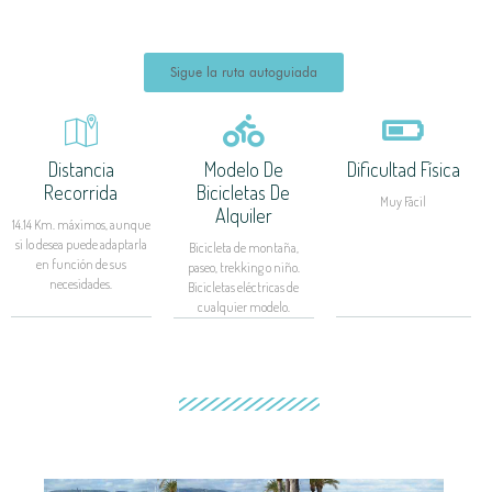
Sigue la ruta autoguiada
Distancia
Modelo De
Dificultad Física
Recorrida
Bicicletas De
Muy Fácil
Alquiler
14.14 Km. máximos, aunque
si lo desea puede adaptarla
Bicicleta de montaña,
en función de sus
paseo, trekking o niño.
necesidades.
Bicicletas eléctricas de
cualquier modelo.