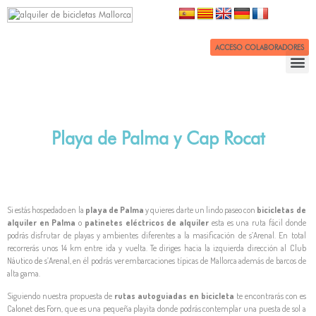
ACCESO COLABORADORES
Playa de Palma y Cap Rocat
Si estás hospedado en la
playa de Palma
y quieres darte un lindo paseo con
bicicletas de
alquiler en Palma
o
patinetes eléctricos de alquiler
esta es una ruta fácil donde
podrás disfrutar de playas y ambientes diferentes a la masificación de s’Arenal. En total
recorrerás unos 14 km entre ida y vuelta. Te diriges hacia la izquierda dirección al
Club
Náutico de s’Arenal
, en él podrás ver embarcaciones típicas de Mallorca además de barcos de
alta gama.
Siguiendo nuestra propuesta de
rutas autoguiadas en bicicleta
te encontrarás con es
Calonet des Forn
, que es una pequeña playita donde podrás contemplar una puesta de sol a