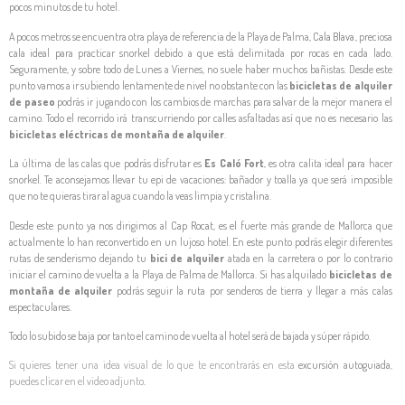
pocos minutos de tu hotel.
A pocos metros se encuentra otra playa de referencia de la Playa de Palma,
Cala Blava
, preciosa
cala ideal para practicar snorkel debido a que está delimitada por rocas en cada lado.
Seguramente, y sobre todo de Lunes a Viernes, no suele haber muchos bañistas. Desde este
punto vamos a ir subiendo lentamente de nivel no obstante con las
bicicletas de alquiler
de paseo
podrás ir jugando con los cambios de marchas para salvar de la mejor manera el
camino. Todo el recorrido irá transcurriendo por calles asfaltadas así que no es necesario las
bicicletas eléctricas de montaña de alquiler
.
La última de las calas que podrás disfrutar es
Es Caló Fort
, es otra calita ideal para hacer
snorkel. Te aconsejamos llevar tu epi de vacaciones: bañador y toalla ya que será imposible
que no te quieras tirar al agua cuando la veas limpia y cristalina.
Desde este punto ya nos dirigimos al
Cap Rocat
, es el fuerte más grande de Mallorca que
actualmente lo han reconvertido en un lujoso hotel. En este punto podrás elegir diferentes
rutas de senderismo dejando tu
bici de alquiler
atada en la carretera o por lo contrario
iniciar el camino de vuelta a la Playa de Palma de Mallorca. Si has alquilado
bicicletas de
montaña de alquiler
podrás seguir la ruta por senderos de tierra y llegar a más calas
espectaculares.
Todo lo subido se baja por tanto el camino de vuelta al hotel será de bajada y súper rápido.
Si quieres tener una idea visual de lo que te encontrarás en esta
excursión autoguiada
,
puedes clicar en el video adjunto.