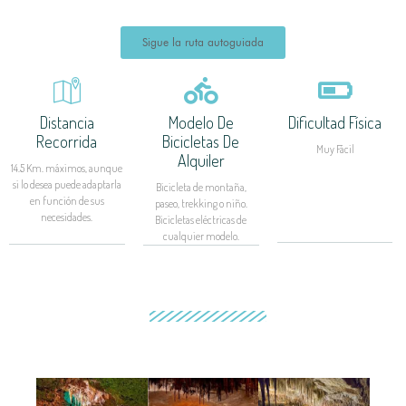
Sigue la ruta autoguiada
Distancia
Modelo De
Dificultad Física
Recorrida
Bicicletas De
Muy Fácil
Alquiler
14.5 Km. máximos, aunque
si lo desea puede adaptarla
Bicicleta de montaña,
en función de sus
paseo, trekking o niño.
necesidades.
Bicicletas eléctricas de
cualquier modelo.