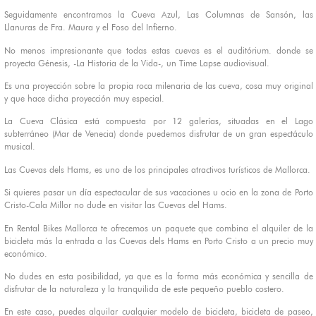
Seguidamente encontramos la Cueva Azul, Las Columnas de Sansón, las
Llanuras de Fra. Maura y el Foso del Infierno.
No menos impresionante que todas estas cuevas es el auditórium. donde se
proyecta Génesis, -La Historia de la Vida-, un Time Lapse audiovisual.
Es una proyección sobre la propia roca milenaria de las cueva, cosa muy original
y que hace dicha proyección muy especial.
La Cueva Clásica está compuesta por 12 galerías, situadas en el Lago
subterráneo (Mar de Venecia) donde puedemos disfrutar de un gran espectáculo
musical.
Las Cuevas
dels
Hams
, es uno de los principales atractivos turísticos de
Mallorca
.
Si quieres pasar un día espectacular de sus vacaciones u ocio en la zona de
Porto
Cristo-Cala
Millor
no dude en visitar las Cuevas del Hams.
En Rental
Bikes
Mallorca
te ofrecemos un paquete que combina el alquiler de la
bicicleta más la entrada a las Cuevas
dels
Hams
en Porto Cristo a un precio muy
económico.
No dudes en esta posibilidad, ya que es la forma más económica y sencilla de
disfrutar de la naturaleza y la tranquilida de este pequeño pueblo costero.
En este caso, puedes alquilar cualquier modelo de bicicleta, bicicleta de paseo,