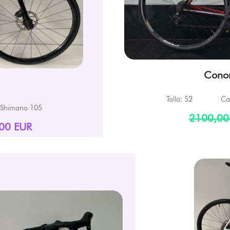
Cono
Talla: 52
Ca
Shimano 105
2100,00
00 EUR