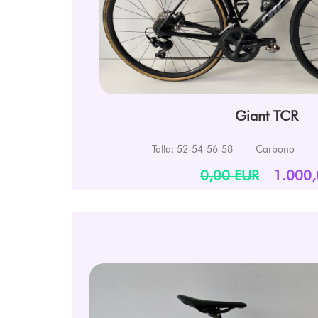
Giant TCR
Talla: 52-54-56-58
Carbono
0,00 EUR
1.000,