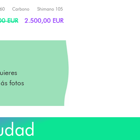
 60
Carbono
Shimano 105
00 EUR
2.500,00 EUR
uieres
ás fotos
iudad