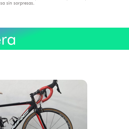
sa sin sorpresas.
era