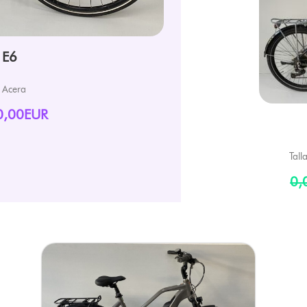
 E6
Acera
0,00EUR
Talla
0,