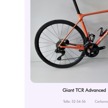
Giant TCR Advanced 
Talla: 52-54-56
Carbon