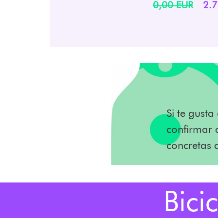
0,00 EUR
2.
Si te gust
confirmar 
concretas d
Bici